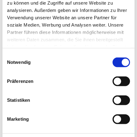
Registergericht: Amtsgericht Mannheim, HRA 709311
zu können und die Zugriffe auf unsere Website zu
Sitz der Gesellschaft: Wertheim
analysieren. Außerdem geben wir Informationen zu Ihrer
Verwendung unserer Website an unsere Partner für
USt-IdNr.: DE-(Nr)
soziale Medien, Werbung und Analysen weiter. Unsere
Persönlich haftender Gesellschafter: Taxi Stemmer
Partner führen diese Informationen möglicherweise mit
Verwaltungs GmbH, Wertheim
weiteren Daten zusammen, die Sie ihnen bereitgestellt
haben oder die sie im Rahmen Ihrer Nutzung der Dienste
Taxi-Stemmer GmbH & Co. KG
gesammelt haben.
Friedrichstraße 1
Einwilligungsauswahl
Notwendig
97877, Wertheim
Geschäftsführer: Florian Stemmer
Präferenzen
Registergericht: Amtsgericht Mannheim, HRB 735800
Sitz der Gesellschaft: Wertheim
Statistiken
Wir sind weder bereit noch verpflichtet, an einem
Streitbeilegungsverfahren vor
Marketing
einer Verbraucherschlichtungsstelle teilzunehmen.