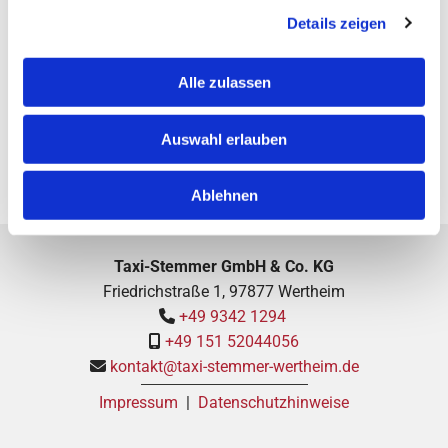
Details zeigen
Diese Webseite ist ein Produkt von
kpage.de
Alle zulassen
Auswahl erlauben
Ablehnen
Taxi-Stemmer GmbH & Co. KG
Friedrichstraße 1, 97877 Wertheim
+49 9342 1294

+49 151 52044056

kontakt@taxi-stemmer-wertheim.de

Impressum
|
Datenschutzhinweise