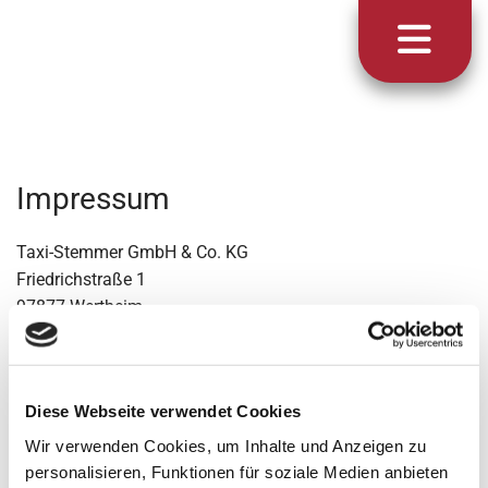
Impressum
Taxi-Stemmer GmbH & Co. KG
Friedrichstraße 1
97877 Wertheim
Telefon:
+49 9342 1294
Mobil:
+49 151 52044056
Diese Webseite verwendet Cookies
E-Mail:
kontakt@taxi-stemmer-wertheim.de
Internet:
www.taxi-stemmer-wertheim.de
Wir verwenden Cookies, um Inhalte und Anzeigen zu
personalisieren, Funktionen für soziale Medien anbieten