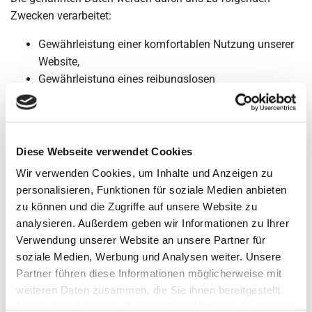
Zwecken verarbeitet:
Gewährleistung einer komfortablen Nutzung unserer
Website,
Gewährleistung eines reibungslosen
Verbindungsaufbaus der Website,
Auswertung der Systemsicherheit und -stabilität
sowie
zu weiteren administrativen Zwecken im Rahmen der
Diese Webseite verwendet Cookies
Vertragserfüllung oder zur Erfüllung gesetzlicher oder
Wir verwenden Cookies, um Inhalte und Anzeigen zu
aufsichtsbehördlicher Anforderungen an uns.
personalisieren, Funktionen für soziale Medien anbieten
zu können und die Zugriffe auf unsere Website zu
Die Verarbeitung beruht auf Art. 6 I lit. a DSGVO, wenn Sie
analysieren. Außerdem geben wir Informationen zu Ihrer
uns Ihre Einwilligung zu der Verarbeitung der sie
Verwendung unserer Website an unsere Partner für
betreffenden personenbezogenen Daten für einen oder
soziale Medien, Werbung und Analysen weiter. Unsere
mehrere bestimmte Zwecke gegeben haben.
Partner führen diese Informationen möglicherweise mit
Die Verarbeitung beruht auf Art. 6 I lit. b DSGVO, wenn die
weiteren Daten zusammen, die Sie ihnen bereitgestellt
Verarbeitung zur Erfüllung eines Vertrages dessen
haben oder die sie im Rahmen Ihrer Nutzung der Dienste